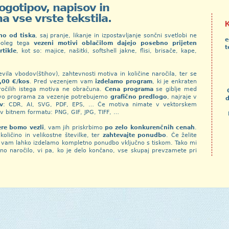
ogotipov, napisov in
a vse vrste tekstila.
no od tiska
, saj pranje, likanje in izpostavljanje sončni svetlobi ne
e
poleg tega
vezeni motivi oblačilom dajejo posebno prijeten
t
tikle
, kot so: majice, našitki, softshell jakne, flisi, brisače, kape,
vila vbodov(štihov), zahtevnosti motiva in količine naročila, ter se
5,00 €/kos
. Pred vezenjem vam
izdelamo program
, ki je enkraten
aročilih istega motiva ne obračuna.
Cena programa
se giblje med
avo programa za vezenje potrebujemo
grafično predlogo
, najraje v
d
v
: CDR, AI, SVG, PDF, EPS, … Če motiva nimate v vektorskem
v bitnem formatu: PNG, GIF, JPG, TIFF, …
ere bomo vezli
, vam jih priskrbimo
po zelo konkurenčnih cenah
.
količino in velikostne številke, ter
zahtevajte ponudbo
. Če želite
, vam lahko izdelamo kompletno ponudbo vključno s tiskom. Tako mi
o naročilo, vi pa, ko je delo končano, vse skupaj prevzamete pri