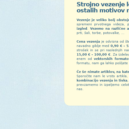
Strojno vezenje l
ostalih motivov n
Vezenje je veliko bolj obstoj
spremeni prvotnega videza, 
izgled
.
Vezemo na različne ar
prti, šali, torbe, potovalke, …
Cena vezenja
je odvisna od šte
navadno giblje med
0,90 € - 
strošek in se pri naslednjih n
15,00 € - 100,00 €
. Za izdel
enem od
vektorskih formato
formatu, nam ga lahko pošljete 
Če še nimate artiklov, na kat
Sporočite nam le vrsto artikla, 
kombinacijo vezenja in tiska
prevzamemo in izpeljemo celotn
nas.