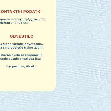
KONTAKTNI PODATKI
-pošta:
vezenje.mp@gmail.com
elefon:
041 721 656
OBVESTILO
Cenjene stranke obveščamo,
a smo podjetje trajno zaprli.
Iskrena hvala za zaupanje in
sodelovanje skozi vsa leta.
Lep pozdrav, Alenka